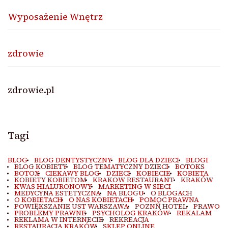
Wyposażenie Wnętrz
zdrowie
zdrowie.pl
Tagi
BLOG
BLOG DENTYSTYCZNY
BLOG DLA DZIECI
BLOGI
BLOG KOBIETY
BLOG TEMATYCZNY DZIECI
BOTOKS
BOTOX
CIEKAWY BLOG
DZIECI
KOBIECIE
KOBIETA
KOBIETY KOBIETOM
KRAKOW RESTAURANT
KRAKÓW
KWAS HIALURONOWY
MARKETING W SIECI
MEDYCYNA ESTETYCZNA
NA BLOGU
O BLOGACH
O KOBIETACH
O NAS KOBIETACH
POMOC PRAWNA
POWIĘKSZANIE UST WARSZAWA
POZNŃ HOTEL
PRAWO
PROBLEMY PRAWNE
PSYCHOLOG KRAKÓW
REKALAM
REKLAMA W INTERNECIE
REKREACJA
RESTAURACJA KRAKÓW
SKLEP ONLINE