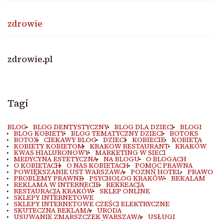
zdrowie
zdrowie.pl
Tagi
BLOG
BLOG DENTYSTYCZNY
BLOG DLA DZIECI
BLOGI
BLOG KOBIETY
BLOG TEMATYCZNY DZIECI
BOTOKS
BOTOX
CIEKAWY BLOG
DZIECI
KOBIECIE
KOBIETA
KOBIETY KOBIETOM
KRAKOW RESTAURANT
KRAKÓW
KWAS HIALURONOWY
MARKETING W SIECI
MEDYCYNA ESTETYCZNA
NA BLOGU
O BLOGACH
O KOBIETACH
O NAS KOBIETACH
POMOC PRAWNA
POWIĘKSZANIE UST WARSZAWA
POZNŃ HOTEL
PRAWO
PROBLEMY PRAWNE
PSYCHOLOG KRAKÓW
REKALAM
REKLAMA W INTERNECIE
REKREACJA
RESTAURACJA KRAKÓW
SKLEP ONLINE
SKLEPY INTERNETOWE
SKLEPY INTERNETOWE CZEŚCI ELEKTRYCZNE
SKUTECZNA REKLAMA
URODA
USUWANIE ZMARSZCZEK WARSZAWA
USŁUGI