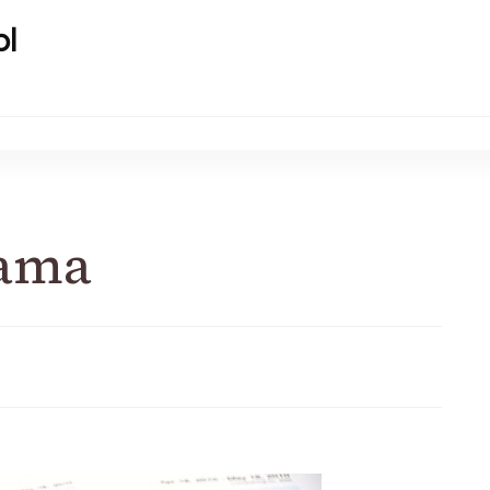
pl
lama