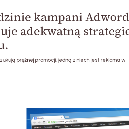
edzinie kampani Adword
uje adekwatną strategi
u.
ują prężnej promocji. jedną z niech jest reklama w