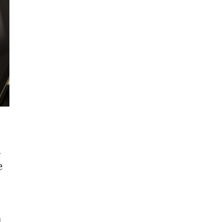
i
e
ą