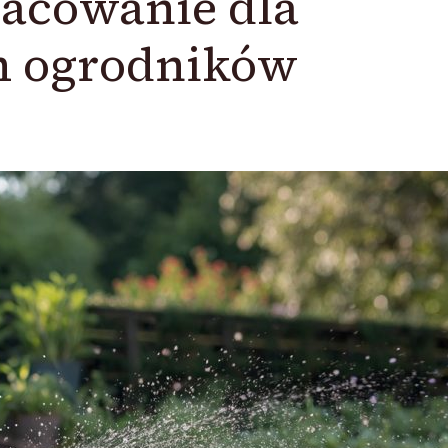
racowanie dla
h ogrodników