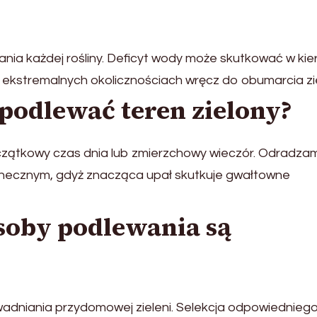
ania każdej rośliny. Deficyt wody może skutkować w kie
 w ekstremalnych okolicznościach wręcz do obumarcia zie
odlewać teren zielony?
czątkowy czas dnia lub zmierzchowy wieczór. Odradza
onecznym, gdyż znacząca upał skutkuje gwałtowne
soby podlewania są
wadniania przydomowej zieleni. Selekcja odpowiednieg