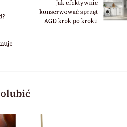
Jak efektywnie
konserwować sprzęt
d?
AGD krok po kroku
gnuje
olubić