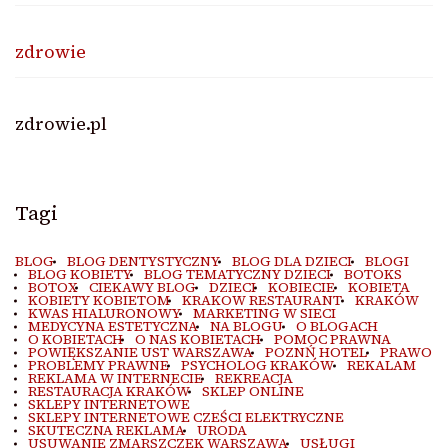
zdrowie
zdrowie.pl
Tagi
BLOG
BLOG DENTYSTYCZNY
BLOG DLA DZIECI
BLOGI
BLOG KOBIETY
BLOG TEMATYCZNY DZIECI
BOTOKS
BOTOX
CIEKAWY BLOG
DZIECI
KOBIECIE
KOBIETA
KOBIETY KOBIETOM
KRAKOW RESTAURANT
KRAKÓW
KWAS HIALURONOWY
MARKETING W SIECI
MEDYCYNA ESTETYCZNA
NA BLOGU
O BLOGACH
O KOBIETACH
O NAS KOBIETACH
POMOC PRAWNA
POWIĘKSZANIE UST WARSZAWA
POZNŃ HOTEL
PRAWO
PROBLEMY PRAWNE
PSYCHOLOG KRAKÓW
REKALAM
REKLAMA W INTERNECIE
REKREACJA
RESTAURACJA KRAKÓW
SKLEP ONLINE
SKLEPY INTERNETOWE
SKLEPY INTERNETOWE CZEŚCI ELEKTRYCZNE
SKUTECZNA REKLAMA
URODA
USUWANIE ZMARSZCZEK WARSZAWA
USŁUGI