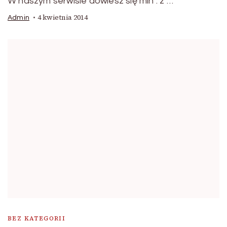
W naszym serwisie dowiesz się min : z …
4 kwietnia 2014
Admin
BEZ KATEGORII