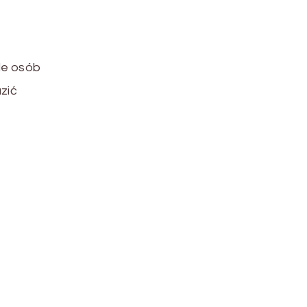
le osób
zić