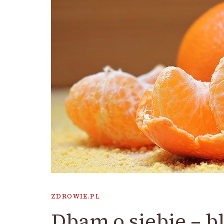
ZDROWIE.PL
Dbam o siebie – b