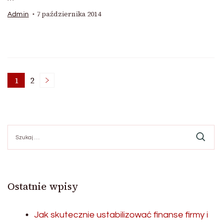
7 października 2014
Admin
Stronicowanie
1
2
Strona
Strona
wpisów
Szukaj:
Ostatnie wpisy
Jak skutecznie ustabilizować finanse firmy i